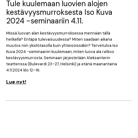
Tule kuulemaan luovien alojen
kestävyysmurroksesta Iso Kuva
2024 -seminaariin 4.11.
Missä luovan alan kestävyysmurroksessa mennään tällä
hetkellä? Entäpä tulevaisuudessa? Miten saadaan aikana
muutos niin yksilötasolla kuin yhteisöissäkin? Tervetuloa Iso
Kuva 2024 -seminaariin kuulemaan, miten luova ala ratkoo
kestävyysmurrosta. Seminaari järjestetään Aleksanterin
teatterissa (Bulevardi 23–27, Helsinki) ja etänä maanantaina
4.11.2024 klo 12–16.
Lue nyt!