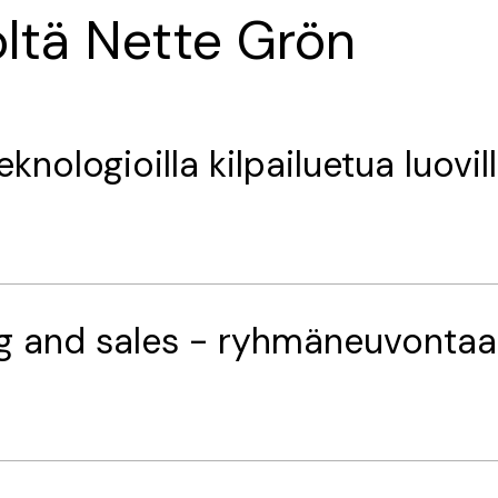
öltä Nette Grön
knologioilla kilpailuetua luovill
g and sales - ryhmäneuvontaa lu