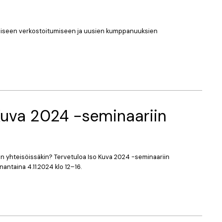
nlaiseen verkostoitumiseen ja uusien kumppanuuksien
Kuva 2024 -seminaariin
n yhteisöissäkin? Tervetuloa Iso Kuva 2024 -seminaariin
antaina 4.11.2024 klo 12–16.