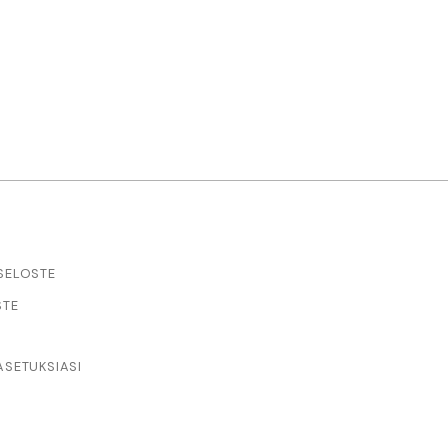
SELOSTE
STE
SETUKSIASI