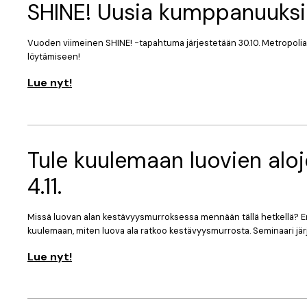
SHINE! Uusia kumppanuuksia
Vuoden viimeinen SHINE! -tapahtuma järjestetään 30.10. Metropoli
löytämiseen!
Lue nyt!
Tule kuulemaan luovien alo
4.11.
Missä luovan alan kestävyysmurroksessa mennään tällä hetkellä? En
kuulemaan, miten luova ala ratkoo kestävyysmurrosta. Seminaari järj
Lue nyt!