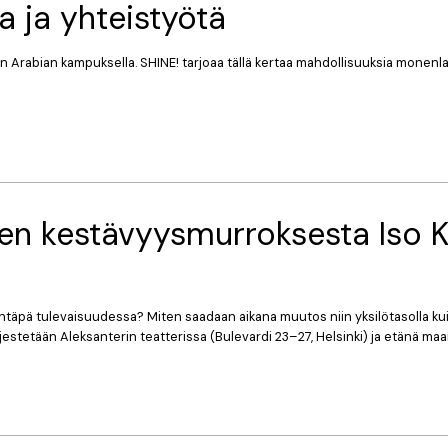
 ja yhteistyötä
an Arabian kampuksella. SHINE! tarjoaa tällä kertaa mahdollisuuksia mone
jen kestävyysmurroksesta Iso 
täpä tulevaisuudessa? Miten saadaan aikana muutos niin yksilötasolla kui
estetään Aleksanterin teatterissa (Bulevardi 23–27, Helsinki) ja etänä maan