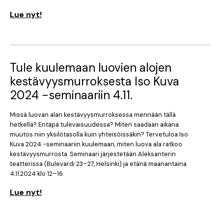
Lue nyt!
Tule kuulemaan luovien alojen
kestävyysmurroksesta Iso Kuva
2024 -seminaariin 4.11.
Missä luovan alan kestävyysmurroksessa mennään tällä
hetkellä? Entäpä tulevaisuudessa? Miten saadaan aikana
muutos niin yksilötasolla kuin yhteisöissäkin? Tervetuloa Iso
Kuva 2024 -seminaariin kuulemaan, miten luova ala ratkoo
kestävyysmurrosta. Seminaari järjestetään Aleksanterin
teatterissa (Bulevardi 23–27, Helsinki) ja etänä maanantaina
4.11.2024 klo 12–16.
Lue nyt!