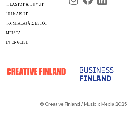
TILASTOT & LUVUT
JULKAISUT
TOIMIALAJÄRJESTÖT
MEISTÄ
IN ENGLISH
© Creative Finland / Music x Media 2025
Nämäkin
kotisivut yritykselle
on toteuttanut
Janne
Parri
.