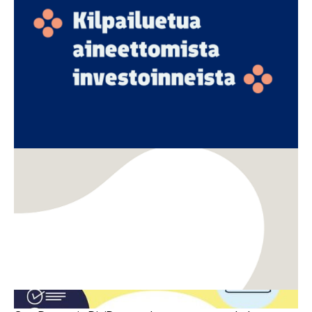
seuraava kilpailuetu
TKI
Innovaatiot
Kansainvälistyminen
Rahoitus