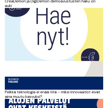
CreaDemon ja DigiDemon demoavustusten haku on
auki
Innovaatiot
TKI
Monialaisuus
Kansainvlistyminen
Pelkkä teknologia ei enää riitä – miksi innovaatiot eivät
aina muutu kasvuksi?