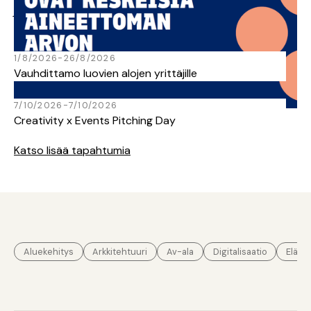
Kalenteri
1/8/2026
-
26/8/2026
Vauhdittamo luovien alojen yrittäjille
7/10/2026
-
7/10/2026
Creativity x Events Pitching Day
Katso lisää tapahtumia
Aluekehitys
Arkkitehtuuri
Av-ala
Digitalisaatio
Elämy