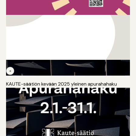
+
Rahoitus
Kestävyys, vastuullisuus
Digitalisaatio
Innovaatiot
KAUTE-säätiön kevään 2025 yleinen apurahahaku