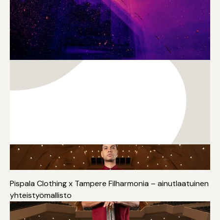
Muoti ja tekstiili
Musiikki
Monialaisuus
Taide
Pispala Clothing x Tampere Filharmonia – ainutlaatuinen
yhteistyömallisto