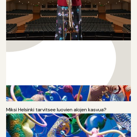
Aluekehitys
Strategia
Kulttuuri
Miksi Helsinki tarvitsee luovien alojen kasvua?