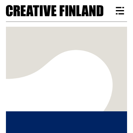
Kasvun näkymätön moottori – miksi
aineettomat investoinnit ja luovien
alojen osaaminen ovat Suomen