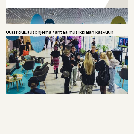
Musiikki
Kansainvälistyminen
Koulutus
Uusi koulutusohjelma tähtää musiikkialan kasvuun
Lataa lisää