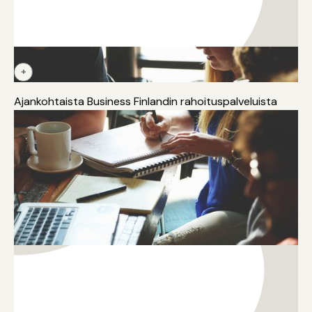
+
Rahoitus
TKI
Kansainvälistyminen
Innovaatiot
Monialaisuus
Ajankohtaista Business Finlandin rahoituspalveluista