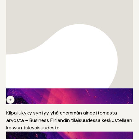
+
Innovaatiot
TKI
Kansainvälistyminen
Monialaisuus
Kilpailukyky syntyy yhä enemmän aineettomasta
arvosta – Business Finlandin tilaisuudessa keskustellaan
kasvun tulevaisuudesta