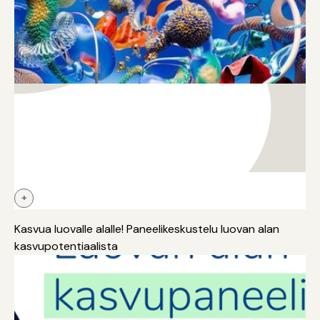
+
Kasvusopimus
Kansainvälistyminen
Rahoitus
Strategia
Kasvua luovalle alalle! Paneelikeskustelu luovan alan
kasvupotentiaalista