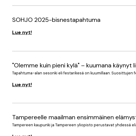
SOHJO 2025-bisnestapahtuma
Lue nyt!
"Olemme kuin pieni kylä" – kuumana käynyt l
Tapahtuma-alan sesonki eli festarikesä on kuumillaan. Suosittujen f
Lue nyt!
Tampereelle maailman ensimmäinen elämyst
Tampereen kaupunki ja Tampereen yliopisto perustavat yhdessä el