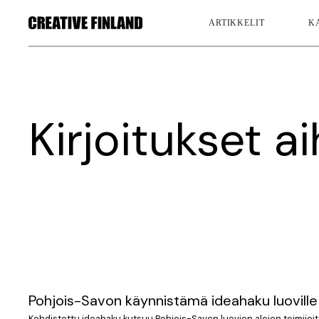
ARTIKKELIT
K
Kirjoitukset a
Pohjois-Savon käynnistämä ideahaku luoville a
Kohdistettu ideahaku kutsuu Pohjois-Savon luovien alojen toimijoit