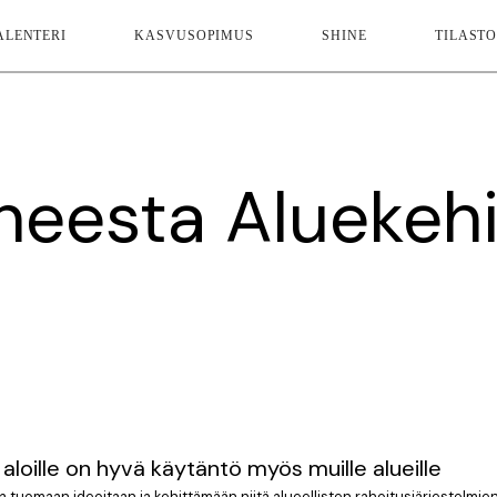
ALENTERI
KASVUSOPIMUS
SHINE
TILASTO
iheesta Aluekeh
loille on hyvä käytäntö myös muille alueille
a tuomaan ideoitaan ja kehittämään niitä alueellisten rahoitusjärjestelmi