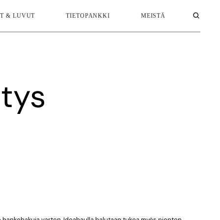
T & LUVUT
TIETOPANKKI
MEISTÄ
itys
en hankehakuja varten. Ideahaulla halutaan tukea myös pienten