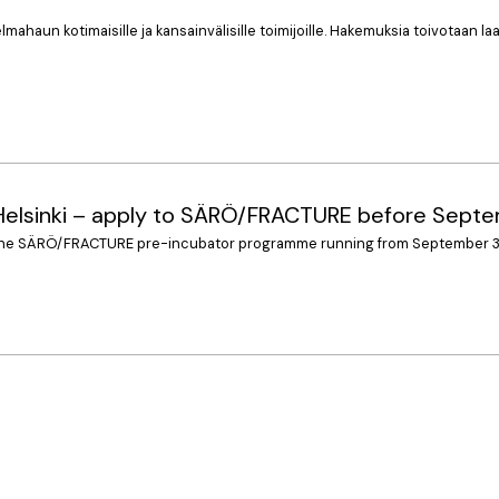
 kotimaisille ja kansainvälisille toimijoille. Hakemuksia toivotaan laajasti
 Helsinki – apply to SÄRÖ/FRACTURE before Septe
o the SÄRÖ/FRACTURE pre-incubator programme running from September 30t