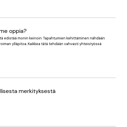
imme oppia?
syytä edistää monin keinoin. Tapahtumien kehittäminen nähdään
voiman ylläpitoa. Kaikkea tätä tehdään vahvasti yhteistyössä
llisesta merkityksestä