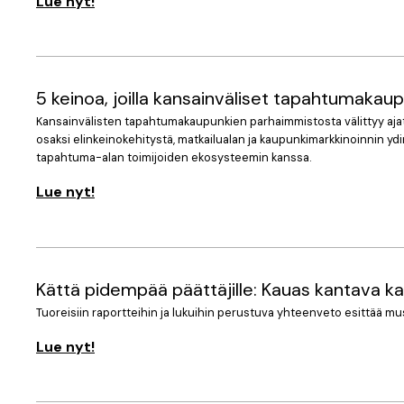
Lue nyt!
5 keinoa, joilla kansainväliset tapahtuma­ka
Kansainvälisten tapahtumakaupunkien parhaimmistosta välittyy ajatt
osaksi elinkeinokehitystä, matkailualan ja kaupunkimarkkinoinnin ydi
tapahtuma-alan toimijoiden ekosysteemin kanssa.
Lue nyt!
Kättä pidempää päättäjille: Kauas kantava ka
Tuoreisiin raportteihin ja lukuihin perustuva yhteenveto esittää musi
Lue nyt!