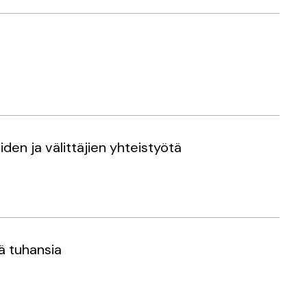
den ja välittäjien yhteistyötä
iä tuhansia