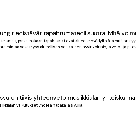
upungit edistävät tapahtuma­teollisuutta. Mitä vo
elumalli, jonka mukaan tapahtumat ovat alueelle hyödyllisiä ja niitä on 
ntoimintaa sekä myös alueellisen sosiaalisen hyvinvoinnin, ja veto- ja pito
svu on tiivis yhteenveto musiikkialan yhteiskunna
ikkialan vaikutukset yhdellä napakalla sivulla.