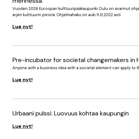
mennessä.
Vuoden 2026 Euroopan kulttuuripääkaupunki Oulu on avannut ohjelmahaun
arjen kulttuurin piiristä. Ohjelmahaku on auki 9.12.2022 asti.
Lue nyt!
Pre-incubator for societal changemakers in
Anyone with a business idea with a societal element can apply t
Lue nyt!
Urbaani pulssi: Luovuus kohtaa kaupungin
Lue nyt!