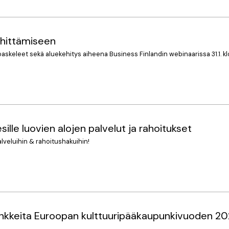
ehittämiseen
oaskeleet sekä aluekehitys aiheena Business Finlandin webinaarissa 31.1. klo
le luovien alojen palvelut ja rahoitukset
alveluihin & rahoitushakuihin!
rihankkeita Euroopan kulttuuripääkaupunkivuoden 