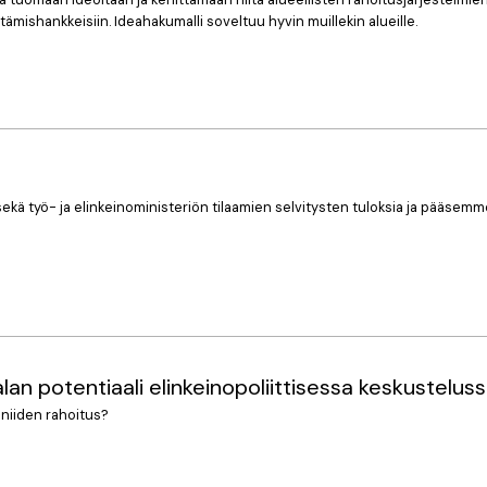
mishankkeisiin. Ideahakumalli soveltuu hyvin muillekin alueille.
ekä työ- ja elinkeinoministeriön tilaamien selvitysten tuloksia ja pääs
lan potentiaali elinkeinopoliittisessa keskustelus
 niiden rahoitus?