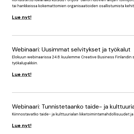
tai hankkeissa kokemattomien organisaatioiden osallistumista kehittä
Lue nyt!
Webinaari: Uusimmat selvitykset ja työkalut
Elokuun webinaarissa 24.8. kuulemme Creative Business Finlandin s
työkalupakkiin.
Lue nyt!
Webinaari: Tunnistetaanko taide- ja kulttuuria
Kiinnostavatko taide- ja kulttuurialan liiketoimintamahdollisuudet ja
Lue nyt!