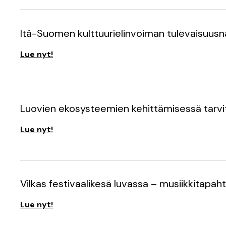
Itä-Suomen kulttuurielinvoiman tulevaisuus
Lue nyt!
Luovien ekosysteemien kehittämisessä tarvitaa
Lue nyt!
Vilkas festivaalikesä luvassa – musiikkitapah
Lue nyt!