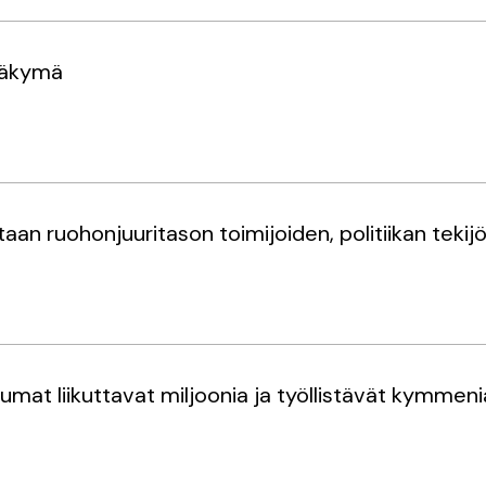
näkymä
n ruohonjuuritason toimijoiden, politiikan tekijöi
tumat liikuttavat miljoonia ja työllistävät kymmen