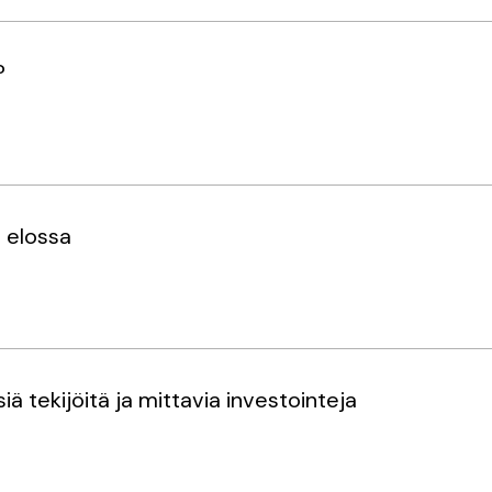
?
n elossa
ä tekijöitä ja mittavia investointeja