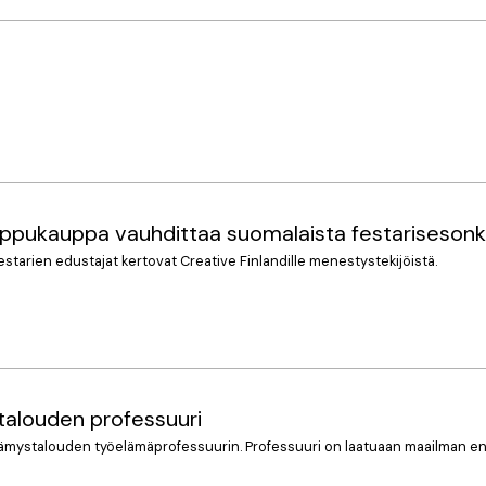
ippukauppa vauhdittaa suomalaista festarisesonk
estarien edustajat kertovat Creative Finlandille menestystekijöistä.
alouden professuuri
ämystalouden työelämäprofessuurin. Professuuri on laatuaan maailman e