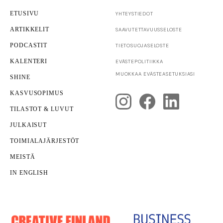
ETUSIVU
YHTEYSTIEDOT
ARTIKKELIT
SAAVUTETTAVUUS­SELOSTE
PODCASTIT
TIETOSUOJASELOSTE
KALENTERI
EVÄSTEPOLITIIKKA
Yrittäjyys
MUOKKAA EVÄSTEASETUKSIASI
SHINE
Yrityksen kuntotarkastus
KASVUSOPIMUS
TILASTOT & LUVUT
JULKAISUT
TOIMIALAJÄRJESTÖT
MEISTÄ
IN ENGLISH