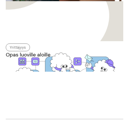
Yrittäjyys
Opas luoville aloille