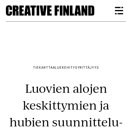
TIEKARTTA
ALUEKEHITYS
YRITTÄJYYS
Luovien alojen
keskittymien ja
hubien suunnittelu­