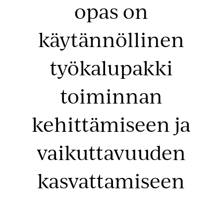
opas on
käytännöllinen
työkalu­pakki
toiminnan
kehittämiseen ja
vaikuttavuuden
kasvattamiseen