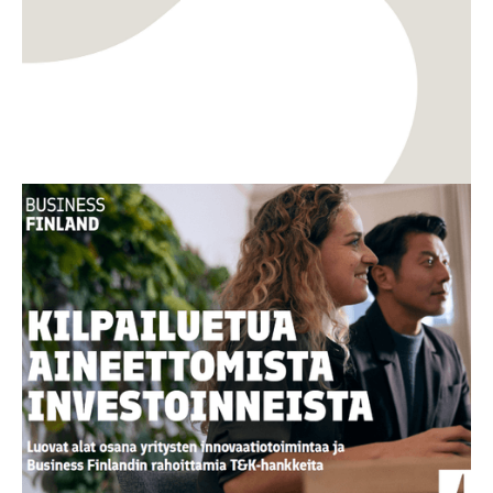
TKI
Innovaatiot
Uusi opas: Miten aineettomasta arvosta
rakennetaan kilpailukykyä ja kasvua?