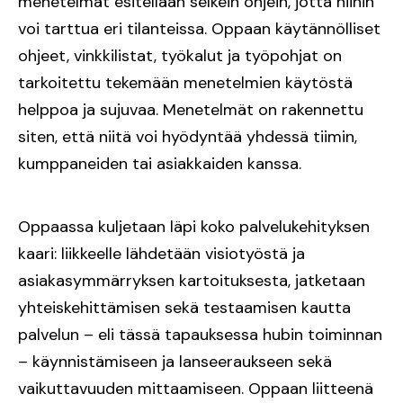
menetelmät esitellään selkein ohjein, jotta niihin
voi tarttua eri tilanteissa. Oppaan käytännölliset
ohjeet, vinkkilistat, työkalut ja työpohjat on
tarkoitettu tekemään menetelmien käytöstä
helppoa ja sujuvaa. Menetelmät on rakennettu
siten, että niitä voi hyödyntää yhdessä tiimin,
kumppaneiden tai asiakkaiden kanssa.
Oppaassa kuljetaan läpi koko palvelukehityksen
kaari: liikkeelle lähdetään visiotyöstä ja
asiakasymmärryksen kartoituksesta, jatketaan
yhteiskehittämisen sekä testaamisen kautta
palvelun – eli tässä tapauksessa hubin toiminnan
– käynnistämiseen ja lanseeraukseen sekä
vaikuttavuuden mittaamiseen. Oppaan liitteenä