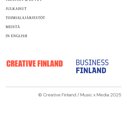
hallita” - Jenni Ahtiaisen vinkit luovien alojen
JULKAISUT
liiketoiminnan kasvuun ja kansainvälistymiseen
TOIMIALAJÄRJESTÖT
MEISTÄ
IN ENGLISH
© Creative Finland / Music x Media 2025
Muoti ja tekstiili
Nämäkin
kotisivut yritykselle
on toteuttanut
Janne
Vahvempia, vaikuttavampia ja luovempia
Parri
.
yhdessä?