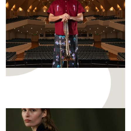
ainutlaatuinen yhteistyömallisto
Muoti ja tekstiili
Innovaatiot
ASK Scandinavia X Spinnova. Puukuitu
merkkilaukkujen materiaaliksi – väri tulee