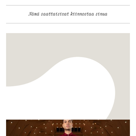
Nämä saattaisivat kiinnostaa sinua
Muoti ja tekstiili
Musiikki
Pispala Clothing x Tampere Filharmonia –