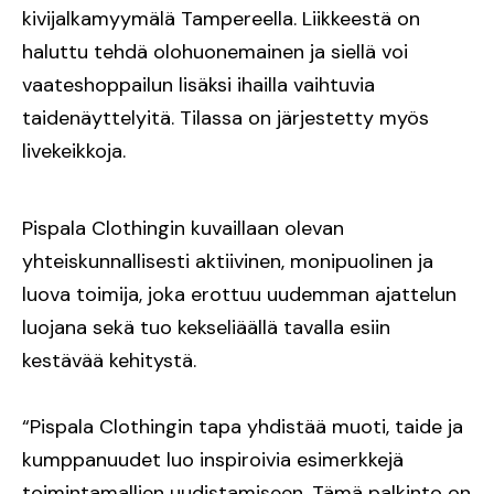
kivijalkamyymälä Tampereella. Liikkeestä on
haluttu tehdä olohuonemainen ja siellä voi
vaateshoppailun lisäksi ihailla vaihtuvia
taidenäyttelyitä. Tilassa on järjestetty myös
livekeikkoja.
Pispala Clothingin kuvaillaan olevan
yhteiskunnallisesti aktiivinen, monipuolinen ja
luova toimija, joka erottuu uudemman ajattelun
luojana sekä tuo kekseliäällä tavalla esiin
kestävää kehitystä.
“Pispala Clothingin tapa yhdistää muoti, taide ja
kumppanuudet luo inspiroivia esimerkkejä
toimintamallien uudistamiseen. Tämä palkinto on