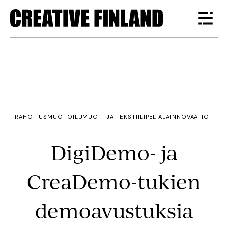
RAHOITUS
MUOTOILU
MUOTI JA TEKSTIILI
PELIALA
INNOVAATIOT
DigiDemo- ja
CreaDemo-tukien
demoavustuksia