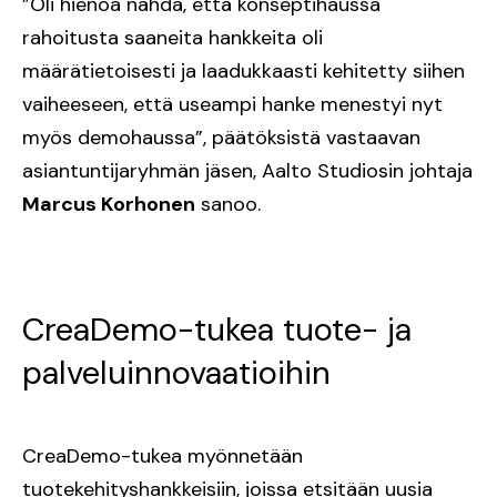
”Oli hienoa nähdä, että konseptihaussa
rahoitusta saaneita hankkeita oli
määrätietoisesti ja laadukkaasti kehitetty siihen
vaiheeseen, että useampi hanke menestyi nyt
myös demohaussa”, päätöksistä vastaavan
asiantuntijaryhmän jäsen, Aalto Studiosin johtaja
Marcus Korhonen
sanoo.
CreaDemo-tukea tuote- ja
palveluinnovaatioihin
CreaDemo-tukea myönnetään
tuotekehityshankkeisiin, joissa etsitään uusia