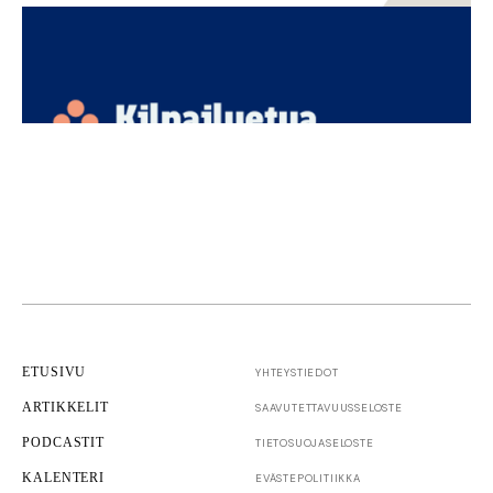
TKI
Innovaatiot
Kasvun näkymätön moottori – miksi aineettomat
investoinnit ja luovien alojen osaaminen ovat
Suomen seuraava kilpailuetu
ETUSIVU
YHTEYSTIEDOT
ARTIKKELIT
SAAVUTETTAVUUS­SELOSTE
PODCASTIT
TIETOSUOJASELOSTE
KALENTERI
EVÄSTEPOLITIIKKA