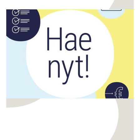
Rahoitus
Digitalisaatio
CreaDemon ja DigiDemon demoavustusten haku
on auki