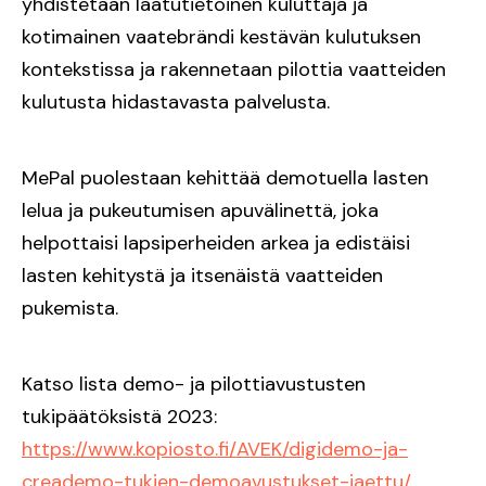
yhdistetään laatutietoinen kuluttaja ja
kotimainen vaatebrändi kestävän kulutuksen
kontekstissa ja rakennetaan pilottia vaatteiden
kulutusta hidastavasta palvelusta.
MePal puolestaan kehittää demotuella lasten
lelua ja pukeutumisen apuvälinettä, joka
helpottaisi lapsiperheiden arkea ja edistäisi
lasten kehitystä ja itsenäistä vaatteiden
pukemista.
Katso lista demo- ja pilottiavustusten
tukipäätöksistä 2023:
https://www.kopiosto.fi/AVEK/digidemo-ja-
creademo-tukien-demoavustukset-jaettu/