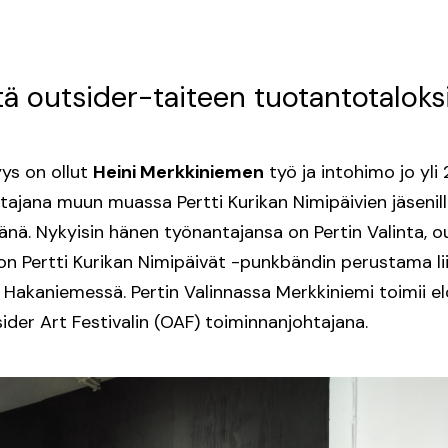
ä outsider-taiteen tuotantotaloks
yys on ollut
Heini Merkkiniemen
työ ja intohimo jo yli
ttajana muun muassa Pertti Kurikan Nimipäivien jäsenill
nä. Nykyisin hänen työnantajansa on Pertin Valinta, o
on Pertti Kurikan Nimipäivät -punkbändin perustama liike
n Hakaniemessä. Pertin Valinnassa Merkkiniemi toimii 
ider Art Festivalin (OAF) toiminnanjohtajana.