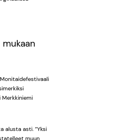
ät mukaan
Monitaidefestivaali
simerkiksi
i Merkkiniemi
 alusta asti. ”Yksi
statelleet muun