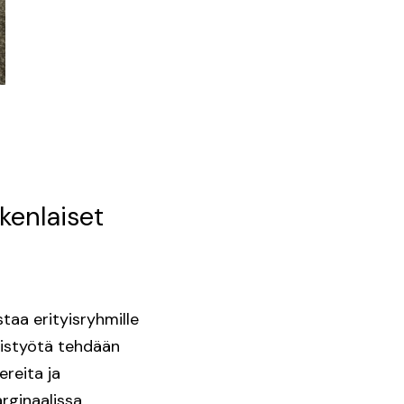
kenlaiset
staa erityisryhmille
mistyötä tehdään
ereita ja
arginaalissa