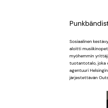
Punkbändist
Sosiaalinen kestäv
aloitti musiikinope
myöhemmin yrittäjä
tuotantotalo, joka 
agentuuri Helsingi
järjestettävän Outs