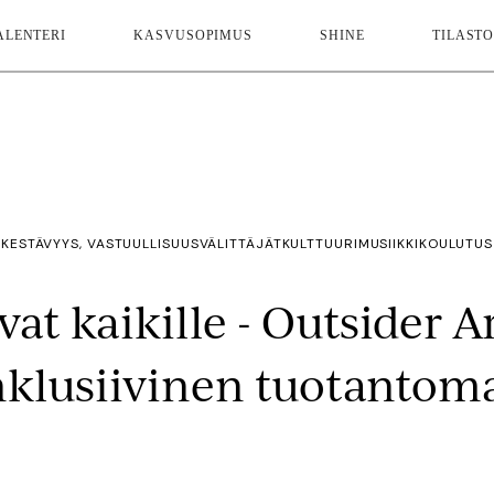
ALENTERI
KASVUSOPIMUS
SHINE
TILASTO
KESTÄVYYS, VASTUULLISUUS
VÄLITTÄJÄT
KULTTUURI
MUSIIKKI
KOULUTUS
vat kaikille - Outsider Ar
klusiivinen tuotantoma