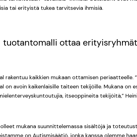
ia tai erityistä tukea tarvitsevia ihmisiä.
en tuotantomalli ottaa erityisryhm
al rakentuu kaikkien mukaan ottamisen periaatteelle. ”
l on avoin kaikenlaisille taiteen tekijöille. Mukana on e
ielenterveyskuntoutujia, itseoppineita tekijöitä,” Hein
olleet mukana suunnittelemassa sisältöjä ja toteutusta
eistamme on Autismisäätiö, jonka kanssa olemme haa