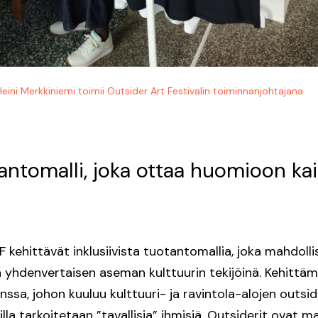
Heini Merkkiniemi toimii Outsider Art Festivalin toiminnanjohtajana
antomalli, joka ottaa huomioon kai
F kehittävät inklusiivista tuotantomallia, joka mahdolli
a yhdenvertaisen aseman kulttuurin tekijöinä. Kehittä
nssa, johon kuuluu kulttuuri- ja ravintola-alojen outsid
eilla tarkoitetaan ”tavallisia” ihmisiä. Outsiderit ovat m