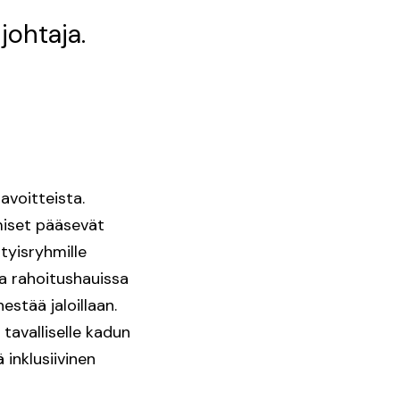
johtaja.
avoitteista.
miset pääsevät
tyisryhmille
sa rahoitushauissa
estää jaloillaan.
 tavalliselle kadun
 inklusiivinen