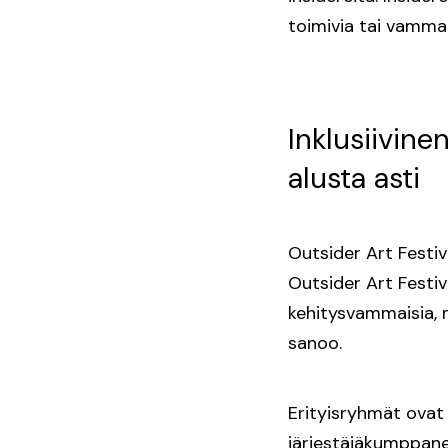
toimivia tai vammais
Inklusiivin
alusta asti
Outsider Art Festiv
Outsider Art Festiva
kehitysvammaisia, m
sanoo.
Erityisryhmät ovat 
järjestäjäkumppan