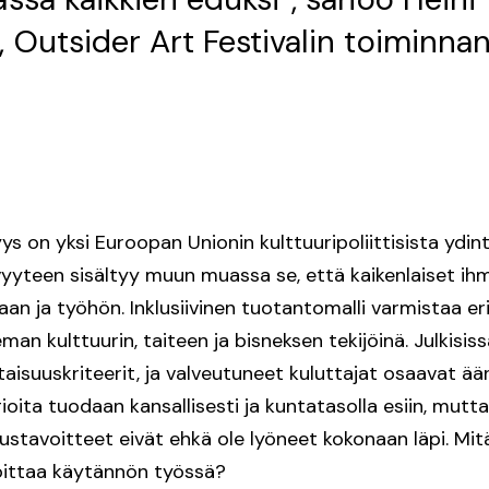
 Outsider Art Festivalin toiminnan
ys on yksi Euroopan Unionin kulttuuripoliittisista ydint
vyyteen sisältyy muun muassa se, että kaikenlaiset ih
n ja työhön. Inklusiivinen tuotantomalli varmistaa eri
an kulttuurin, taiteen ja bisneksen tekijöinä. Julkisis
aisuuskriteerit, ja valveutuneet kuluttajat osaavat ään
ioita tuodaan kansallisesti ja kuntatasolla esiin, mutta
isuustavoitteet eivät ehkä ole lyöneet kokonaan läpi. Mitä
oittaa käytännön työssä?