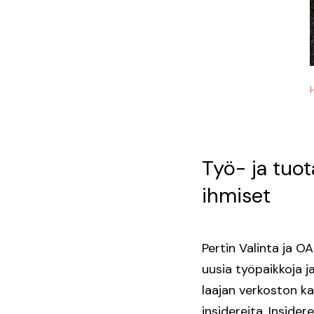
Työ- ja tuot
ihmiset
Pertin Valinta ja OA
uusia työpaikkoja j
laajan verkoston ka
insidereita. Insider