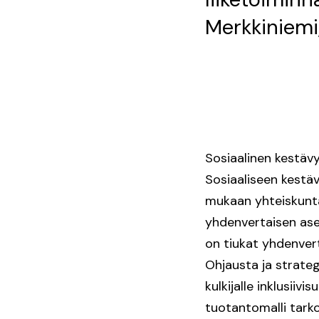
Merkkiniemi,
Sosiaalinen kestävy
Sosiaaliseen kestä
mukaan yhteiskuntaa
yhdenvertaisen asem
on tiukat yhdenvert
Ohjausta ja strateg
kulkijalle inklusiiv
tuotantomalli tark