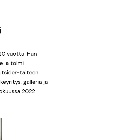
i
 20 vuotta. Hän
e ja toimi
utsider-taiteen
yritys, galleria ja
elokuussa 2022