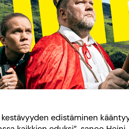
n kestävyyden edistäminen käänty
assa kaikkien eduksi”, sanoo Heini