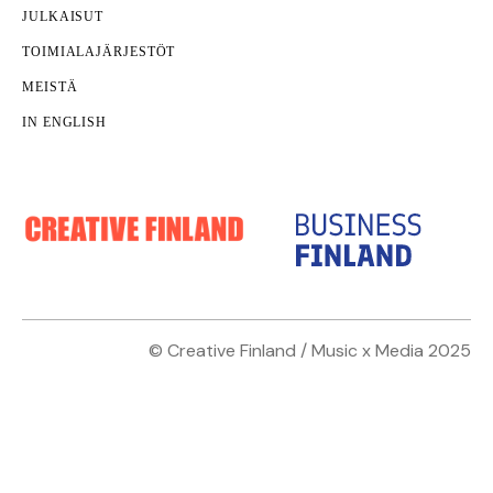
JULKAISUT
TOIMIALAJÄRJESTÖT
MEISTÄ
IN ENGLISH
© Creative Finland / Music x Media 2025
Innovaatiot
Kestävyys, vastuullisuus
Nämäkin
kotisivut yritykselle
on toteuttanut
Janne
Luovien ekosysteemien kehittämisessä tarvitaan
Parri
.
ruohonjuuritason toimijoiden, politiikan tekijöiden
ja välittäjien yhteistyötä