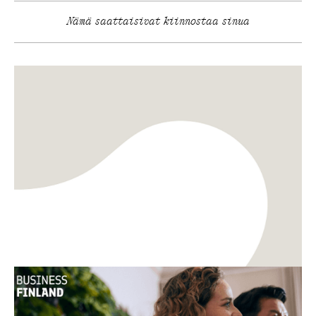
Nämä saattaisivat kiinnostaa sinua
TKI
Innovaatiot
Uusi opas: Miten aineettomasta arvosta