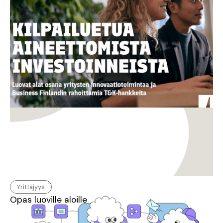
rakennetaan kilpailukykyä ja kasvua?
Yrittäjyys
Opas luoville aloille