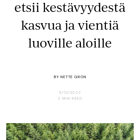
etsii kestävyydestä
kasvua ja vientiä
luoville aloille
BY
NETTE GRÖN
5/10/2022
2
MIN READ