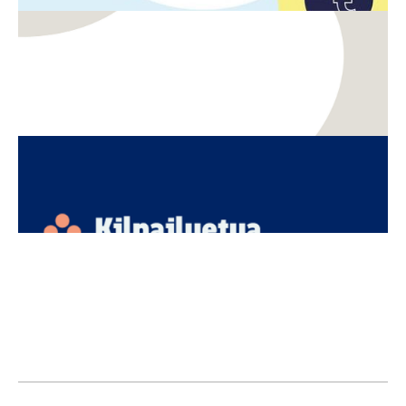
TKI
Innovaatiot
Kasvun näkymätön moottori – miksi aineettomat
investoinnit ja luovien alojen osaaminen ovat
Suomen seuraava kilpailuetu