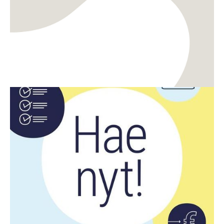
Rahoitus
Digitalisaatio
CreaDemon ja DigiDemon demoavustusten haku
on auki