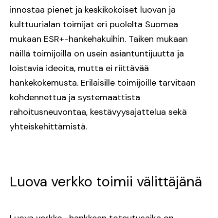
innostaa pienet ja keskikokoiset luovan ja
kulttuurialan toimijat eri puolelta Suomea
mukaan ESR+-hankehakuihin. Taiken mukaan
näillä toimijoilla on usein asiantuntijuutta ja
loistavia ideoita, mutta ei riittävää
hankekokemusta. Erilaisille toimijoille tarvitaan
kohdennettua ja systemaattista
rahoitusneuvontaa, kestävyysajattelua sekä
yhteiskehittämistä.
Luova verkko toimii välittäjänä
Luova verkko -hankkeen toteutusaika on