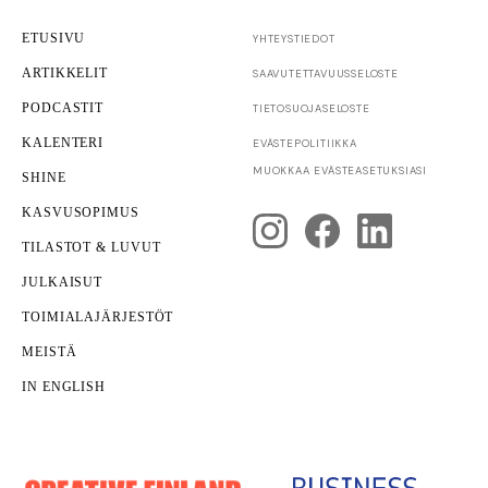
ETUSIVU
YHTEYSTIEDOT
ARTIKKELIT
SAAVUTETTAVUUS­SELOSTE
PODCASTIT
TIETOSUOJASELOSTE
KALENTERI
EVÄSTEPOLITIIKKA
Innovaatiot
TKI
MUOKKAA EVÄSTEASETUKSIASI
SHINE
Pelkkä teknologia ei enää riitä – miksi innovaatiot
eivät aina muutu kasvuksi?
KASVUSOPIMUS
TILASTOT & LUVUT
JULKAISUT
TOIMIALAJÄRJESTÖT
MEISTÄ
IN ENGLISH