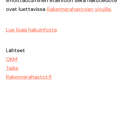
Ilmoittautuminen etäinfoon sekä hakutiedote
ovat luettavissa
Rakennerahastojen sivuilla.
Lue lisää hakuinfosta
Lähteet
OKM
Taike
Rakennerahastot.fi