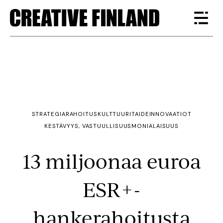
STRATEGIA
RAHOITUS
KULTTUURI
TAIDE
INNOVAATIOT
KESTÄVYYS, VASTUULLISUUS
MONIALAISUUS
13 miljoonaa euroa
ESR+-
hankerahoitusta