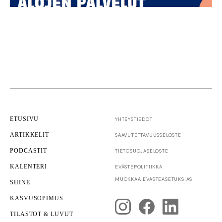
ETUSIVU
YHTEYSTIEDOT
ARTIKKELIT
SAAVUTETTAVUUS­SELOSTE
PODCASTIT
TIETOSUOJASELOSTE
KALENTERI
EVÄSTEPOLITIIKKA
TKI
Innovaatiot
MUOKKAA EVÄSTEASETUKSIASI
SHINE
Uusi opas: Miten aineettomasta arvosta
rakennetaan kilpailukykyä ja kasvua?
KASVUSOPIMUS
TILASTOT & LUVUT