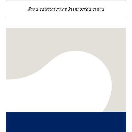
Nämä saattaisivat kiinnostaa sinua
TKI
Innovaatiot
Kasvun näkymätön moottori – miksi aineettomat