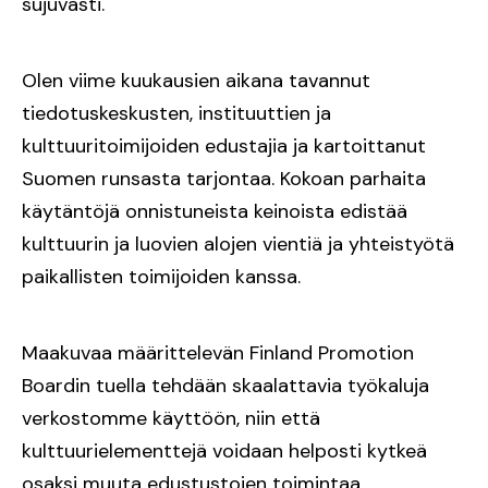
sujuvasti.
Olen viime kuukausien aikana tavannut
tiedotuskeskusten, instituuttien ja
kulttuuritoimijoiden edustajia ja kartoittanut
Suomen runsasta tarjontaa. Kokoan parhaita
käytäntöjä onnistuneista keinoista edistää
kulttuurin ja luovien alojen vientiä ja yhteistyötä
paikallisten toimijoiden kanssa.
Maakuvaa määrittelevän Finland Promotion
Boardin tuella tehdään skaalattavia työkaluja
verkostomme käyttöön, niin että
kulttuurielementtejä voidaan helposti kytkeä
osaksi muuta edustustojen toimintaa.