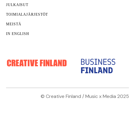
JULKAISUT
TOIMIALAJÄRJESTÖT
MEISTÄ
IN ENGLISH
© Creative Finland / Music x Media 2025
Innovaatiot
TKI
Nämäkin
kotisivut yritykselle
on toteuttanut
Janne
Kilpailukyky syntyy yhä enemmän aineettomasta
Parri
.
arvosta – Business Finlandin tilaisuudessa
keskustellaan kasvun tulevaisuudesta