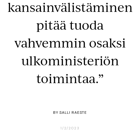
kansain­välistäminen
pitää tuoda
vahvemmin osaksi
ulkoministeriön
toimintaa.”
BY
SALLI RAESTE
1/2/2023