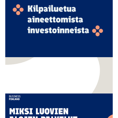
investoinnit ja luovien alojen osaaminen ovat
Suomen seuraava kilpailuetu
Innovaatiot
TKI
Pelkkä teknologia ei enää riitä – miksi innovaatiot
eivät aina muutu kasvuksi?