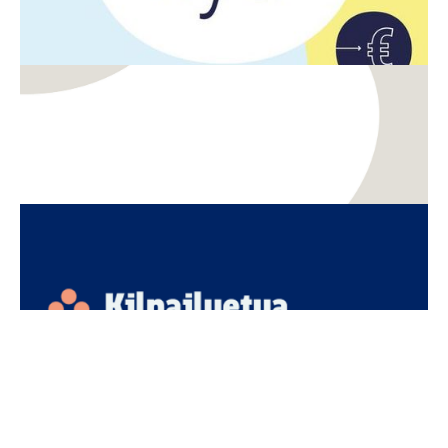
TKI
Innovaatiot
Kasvun näkymätön moottori – miksi aineettomat
investoinnit ja luovien alojen osaaminen ovat
Suomen seuraava kilpailuetu