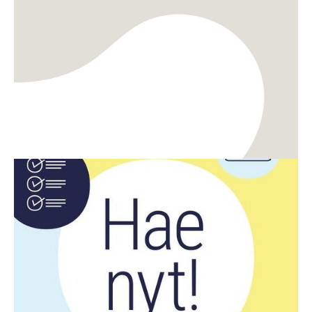
Rahoitus
Digitalisaatio
CreaDemon ja DigiDemon demoavustusten haku
on auki