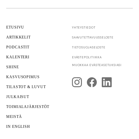
ETUSIVU
YHTEYSTIEDOT
ARTIKKELIT
SAAVUTETTAVUUS­SELOSTE
PODCASTIT
TIETOSUOJASELOSTE
KALENTERI
EVÄSTEPOLITIIKKA
Innovaatiot
TKI
MUOKKAA EVÄSTEASETUKSIASI
SHINE
Pelkkä teknologia ei enää riitä – miksi innovaatiot
eivät aina muutu kasvuksi?
KASVUSOPIMUS
TILASTOT & LUVUT
JULKAISUT
TOIMIALAJÄRJESTÖT
MEISTÄ
IN ENGLISH