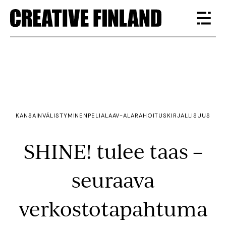
KANSAINVÄLISTYMINEN
PELIALA
AV-ALA
RAHOITUS
KIRJALLISUUS
SHINE! tulee taas –
seuraava
verkostotapahtuma