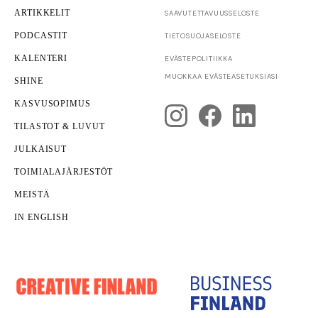
ARTIKKELIT
SAAVUTETTAVUUS­SELOSTE
PODCASTIT
TIETOSUOJASELOSTE
KALENTERI
EVÄSTEPOLITIIKKA
Innovaatiot
TKI
MUOKKAA EVÄSTEASETUKSIASI
SHINE
Pelkkä teknologia ei enää riitä – miksi innovaatiot
eivät aina muutu kasvuksi?
KASVUSOPIMUS
TILASTOT & LUVUT
JULKAISUT
TOIMIALAJÄRJESTÖT
MEISTÄ
IN ENGLISH