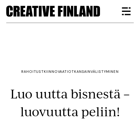
RAHOITUS
TKI
INNOVAATIOT
KANSAINVÄLISTYMINEN
Luo uutta bisnestä –
luovuutta peliin!