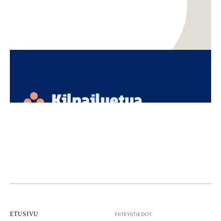
TKI
Innovaatiot
Kasvun näkymätön moottori – miksi aineettomat
investoinnit ja luovien alojen osaaminen ovat
Suomen seuraava kilpailuetu
ETUSIVU
YHTEYSTIEDOT