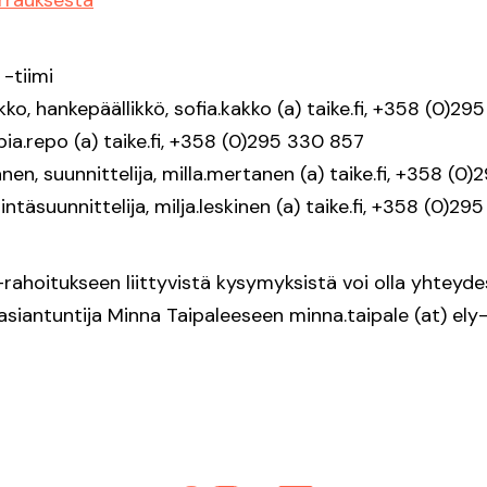
-tiimi
ko, hankepäällikkö, sofia.kakko (a) taike.fi, +358 (0)29
pia.repo (a) taike.fi, +358 (0)295 330 857
nen, suunnittelija, milla.mertanen (a) taike.fi, +358 (0
tintäsuunnittelija, milja.leskinen (a) taike.fi, +358 (0)29
ahoitukseen liittyvistä kysymyksistä voi olla yhtey
siantuntija Minna Taipaleeseen minna.taipale (at) ely-