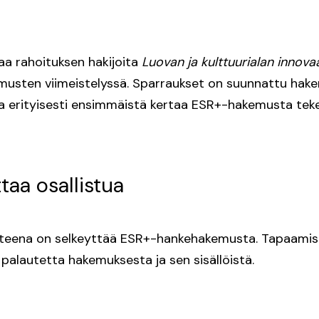
aa rahoituksen hakijoita
Luovan ja kulttuurialan innov
usten viimeistelyssä. Sparraukset on suunnattu hak
 ja erityisesti ensimmäistä kertaa ESR+-hakemusta tekev
taa osallistua
tteena on selkeyttää ESR+-hankehakemusta. Tapaamise
 palautetta hakemuksesta ja sen sisällöistä.