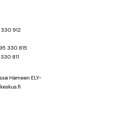
5 330 912
)295 330 815
5 330 811
dessä Hämeen ELY-
keskus.fi