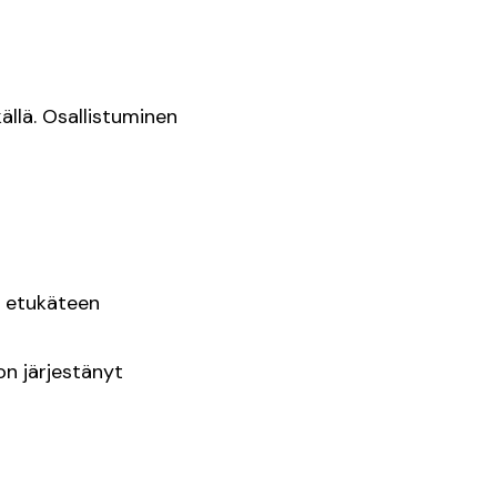
ällä. Osallistuminen
e etukäteen
on järjestänyt