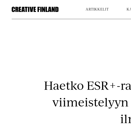
ARTIKKELIT
K
Haetko ESR+-r
viimeistelyyn
i