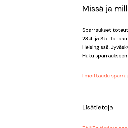
Missä ja mil
Sparraukset toteute
28.4. ja 3.5. Tapaa
Helsingissä, Jyväsk
Haku sparraukseen o
Ilmoittaudu sparra
Lisätietoja
TAIKEn tiedote spa