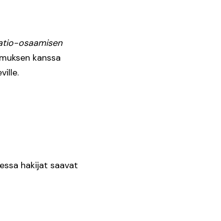
aatio-osaamisen
emuksen kanssa
ille.
ssa hakijat saavat