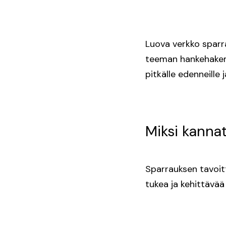
Luova verkko sparr
teeman hankehakem
pitkälle edenneille
Miksi kannat
Sparrauksen tavoi
tukea ja kehittävää