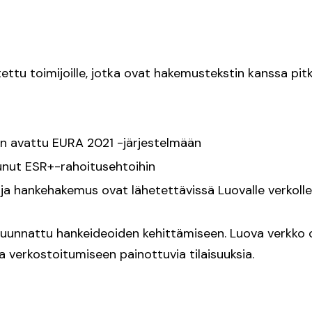
ettu toimijoille, jotka ovat hakemustekstin kanssa pitk
 avattu EURA 2021 -järjestelmään
unut ESR+-rahoitusehtoihin
 ja hankehakemus ovat lähetettävissä Luovalle verkoll
 suunnattu hankeideoiden kehittämiseen. Luova verkko 
ja verkostoitumiseen painottuvia tilaisuuksia.