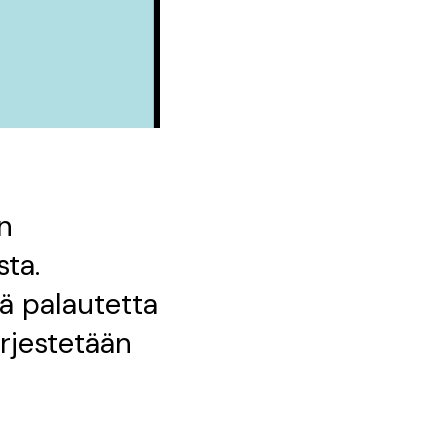
n
ta.
ä palautetta
ärjestetään