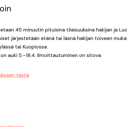
loin
taan 45 minuutin pituisina tilaisuuksina hakijan ja L
miset järjestetään etänä tai läsnä hakijan toiveen mukai
ylässä tai Kuopiossa.
n auki 5.–18.4. Ilmoittautuminen on sitova.
ukseen tästä
rrauksesta