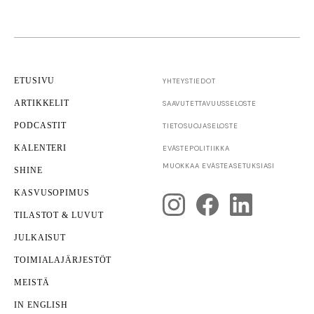
ETUSIVU
YHTEYSTIEDOT
ARTIKKELIT
SAAVUTETTAVUUS­SELOSTE
PODCASTIT
TIETOSUOJASELOSTE
KALENTERI
EVÄSTEPOLITIIKKA
Yrittäjyys
MUOKKAA EVÄSTEASETUKSIASI
SHINE
Yrityksen kuntotarkastus
KASVUSOPIMUS
TILASTOT & LUVUT
JULKAISUT
TOIMIALAJÄRJESTÖT
MEISTÄ
IN ENGLISH