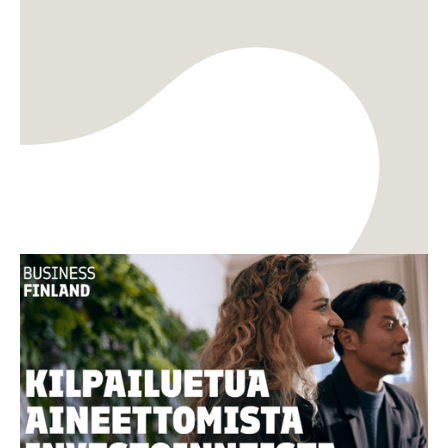
TKI
Innovaatiot
Uusi opas: Miten aineettomasta arvosta
rakennetaan kilpailukykyä ja kasvua?