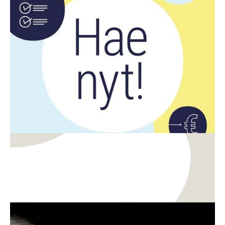
Rahoitus
Digitalisaatio
CreaDemon ja DigiDemon demoavustusten haku
on auki
Rahoitus
Kansainvälistyminen