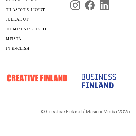
luoville aloille
TILASTOT & LUVUT
JULKAISUT
TOIMIALAJÄRJESTÖT
MEISTÄ
IN ENGLISH
© Creative Finland / Music x Media 2025
Rahoitus
Monialaisuus
Nämäkin
kotisivut yritykselle
on toteuttanut
Janne
AVEKin CreaDemon ja DigiDemon
Parri
.
demoavustusten haku 2025 on auki