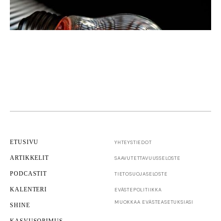
Business Finlandin Sprint-avustus nopeaa
kansainvälistä kasvua hakeville pienille yrityksille
ETUSIVU
YHTEYSTIEDOT
ARTIKKELIT
SAAVUTETTAVUUS­SELOSTE
PODCASTIT
TIETOSUOJASELOSTE
KALENTERI
EVÄSTEPOLITIIKKA
Rahoitus
TKI
MUOKKAA EVÄSTEASETUKSIASI
SHINE
Business Finland käynnistää uudet rahoitushaut
KASVUSOPIMUS