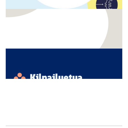
TKI
Innovaatiot
Kasvun näkymätön moottori – miksi aineettomat
investoinnit ja luovien alojen osaaminen ovat
Suomen seuraava kilpailuetu