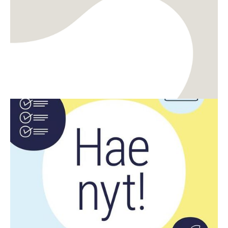
Rahoitus
Digitalisaatio
CreaDemon ja DigiDemon demoavustusten haku
on auki