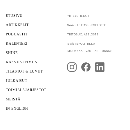
ETUSIVU
YHTEYSTIEDOT
ARTIKKELIT
SAAVUTETTAVUUS­SELOSTE
PODCASTIT
TIETOSUOJASELOSTE
KALENTERI
EVÄSTEPOLITIIKKA
Innovaatiot
TKI
MUOKKAA EVÄSTEASETUKSIASI
SHINE
Pelkkä teknologia ei enää riitä – miksi innovaatiot
eivät aina muutu kasvuksi?
KASVUSOPIMUS
TILASTOT & LUVUT
JULKAISUT
TOIMIALAJÄRJESTÖT
MEISTÄ
IN ENGLISH