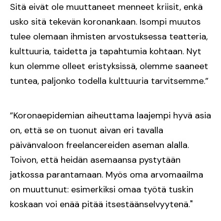
Sitä eivät ole muuttaneet menneet kriisit, enkä
usko sitä tekevän koronankaan. Isompi muutos
tulee olemaan ihmisten arvostuksessa teatteria,
kulttuuria, taidetta ja tapahtumia kohtaan. Nyt
kun olemme olleet eristyksissä, olemme saaneet
tuntea, paljonko todella kulttuuria tarvitsemme.”
”Koronaepidemian aiheuttama laajempi hyvä asia
on, että se on tuonut aivan eri tavalla
päivänvaloon freelancereiden aseman alalla.
Toivon, että heidän asemaansa pystytään
jatkossa parantamaan. Myös oma arvomaailma
on muuttunut: esimerkiksi omaa työtä tuskin
koskaan voi enää pitää itsestäänselvyytenä."