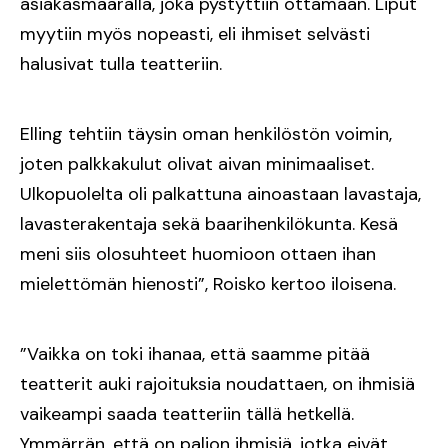
asiakasmäärällä, joka pystyttiin ottamaan. Liput
myytiin myös nopeasti, eli ihmiset selvästi
halusivat tulla teatteriin.
Elling tehtiin täysin oman henkilöstön voimin,
joten palkkakulut olivat aivan minimaaliset.
Ulkopuolelta oli palkattuna ainoastaan lavastaja,
lavasterakentaja sekä baarihenkilökunta. Kesä
meni siis olosuhteet huomioon ottaen ihan
mielettömän hienosti”, Roisko kertoo iloisena.
”Vaikka on toki ihanaa, että saamme pitää
teatterit auki rajoituksia noudattaen, on ihmisiä
vaikeampi saada teatteriin tällä hetkellä.
Ymmärrän, että on paljon ihmisiä, jotka eivät