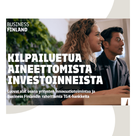
TKI
Innovaatiot
Uusi opas: Miten aineettomasta arvosta
rakennetaan kilpailukykyä ja kasvua?