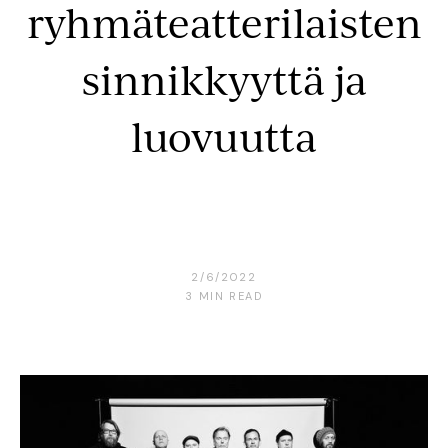
ryhmäteatterilaisten
sinnikkyyttä ja
luovuutta
2/6/2022
3
MIN READ