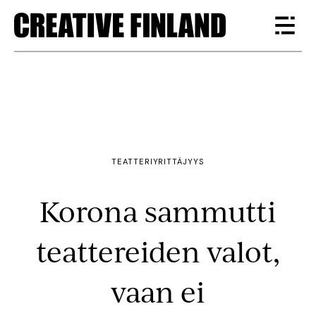
TEATTERI
YRITTÄJYYS
Korona sammutti
teattereiden valot,
vaan ei