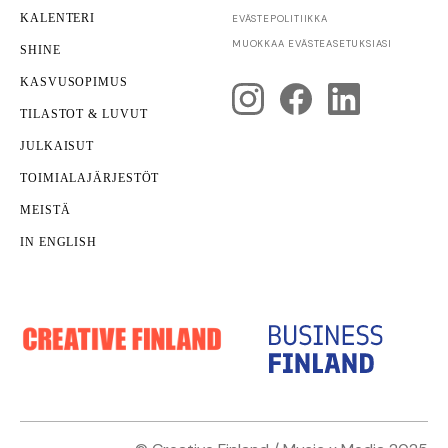
KALENTERI
EVÄSTEPOLITIIKKA
Yrittäjyys
MUOKKAA EVÄSTEASETUKSIASI
SHINE
Yrityksen kuntotarkastus
KASVUSOPIMUS
TILASTOT & LUVUT
JULKAISUT
TOIMIALAJÄRJESTÖT
MEISTÄ
IN ENGLISH