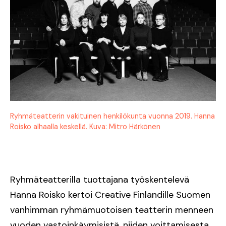
Ryhmäteatterin vakituinen henkilökunta vuonna 2019. Hanna
Roisko alhaalla keskellä. Kuva: Mitro Härkönen
Ryhmäteatterilla tuottajana työskentelevä
Hanna Roisko kertoi Creative Finlandille Suomen
vanhimman ryhmämuotoisen teatterin menneen
vuoden vastoinkäymisistä, niiden voittamisesta