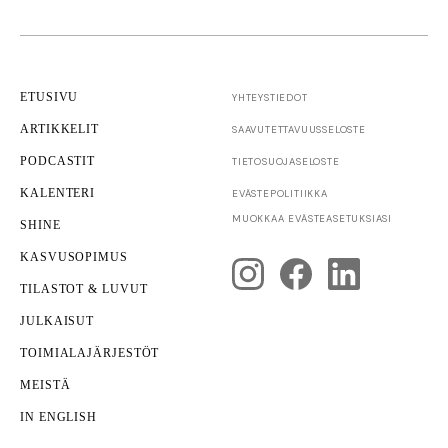
ETUSIVU
YHTEYSTIEDOT
ARTIKKELIT
SAAVUTETTAVUUS­SELOSTE
PODCASTIT
TIETOSUOJASELOSTE
KALENTERI
EVÄSTEPOLITIIKKA
Yrittäjyys
MUOKKAA EVÄSTEASETUKSIASI
SHINE
Yrityksen kuntotarkastus
KASVUSOPIMUS
TILASTOT & LUVUT
JULKAISUT
TOIMIALAJÄRJESTÖT
MEISTÄ
IN ENGLISH