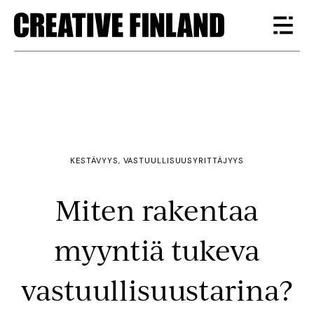
KESTÄVYYS, VASTUULLISUUS
YRITTÄJYYS
Miten rakentaa
myyntiä tukeva
vastuullisuus­tarina?‍