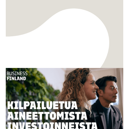
TKI
Innovaatiot
Uusi opas: Miten aineettomasta arvosta
rakennetaan kilpailukykyä ja kasvua?