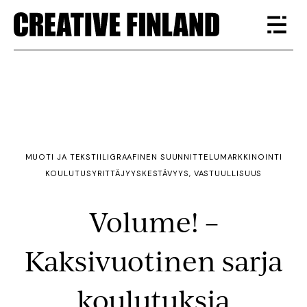
MUOTI JA TEKSTIILI
GRAAFINEN SUUNNITTELU
MARKKINOINTI
KOULUTUS
YRITTÄJYYS
KESTÄVYYS, VASTUULLISUUS
Volume! –
Kaksivuotinen sarja
koulutuksia