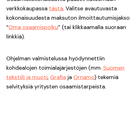
verkkokaupassa
tästä
. Valitse avautuvasta
kokonaisuudesta maksuton ilmoittautumisjakso
“
Oma osaamispolku
” (tai klikkaamalla suoraan
linkkiä).
Ohjelman valmistelussa hyödynnettiin
kohdealojen toimialajärjestöjen (mm.
Suomen
tekstiili ja muoti
,
Grafia
ja
Ornamo
) tekemiä
selvityksiä yritysten osaamistarpeista.