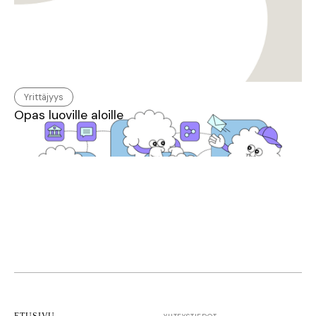
Yrittäjyys
Opas luoville aloille