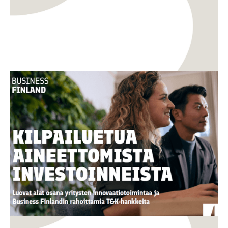
TKI
Innovaatiot
Uusi opas: Miten aineettomasta arvosta
rakennetaan kilpailukykyä ja kasvua?