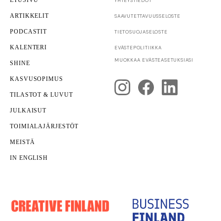
ETUSIVU
YHTEYSTIEDOT
ARTIKKELIT
SAAVUTETTAVUUS­SELOSTE
PODCASTIT
TIETOSUOJASELOSTE
KALENTERI
EVÄSTEPOLITIIKKA
Yrittäjyys
MUOKKAA EVÄSTEASETUKSIASI
SHINE
Yrityksen kuntotarkastus
KASVUSOPIMUS
TILASTOT & LUVUT
JULKAISUT
TOIMIALAJÄRJESTÖT
MEISTÄ
IN ENGLISH