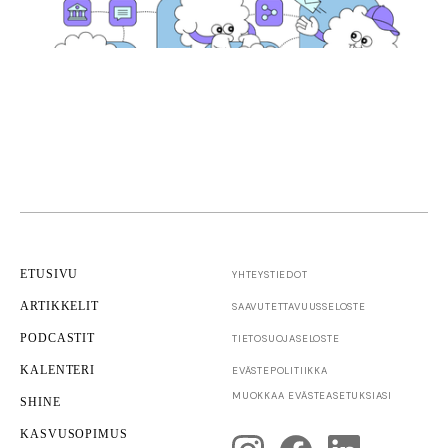
ETUSIVU
YHTEYSTIEDOT
ARTIKKELIT
SAAVUTETTAVUUS­SELOSTE
PODCASTIT
TIETOSUOJASELOSTE
KALENTERI
EVÄSTEPOLITIIKKA
Yrittäjyys
MUOKKAA EVÄSTEASETUKSIASI
SHINE
Yrityksen kuntotarkastus
KASVUSOPIMUS