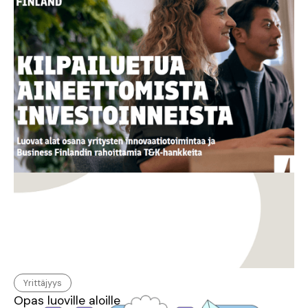
Uusi opas: Miten aineettomasta arvosta
rakennetaan kilpailukykyä ja kasvua?
Yrittäjyys
Opas luoville aloille