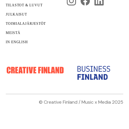
TILASTOT & LUVUT
JULKAISUT
TOIMIALAJÄRJESTÖT
MEISTÄ
IN ENGLISH
© Creative Finland / Music x Media 2025
Kansainvälistyminen
Monialaisuus
Nämäkin
kotisivut yritykselle
on toteuttanut
Janne
SHINE! Showcase - Kasvua ja kansainvälistymistä
Parri
.
luoville aloille