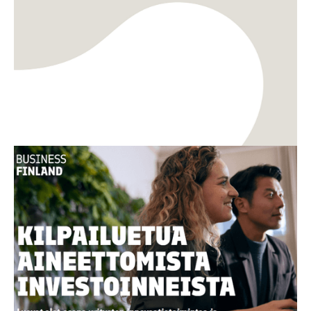
TKI
Innovaatiot
Uusi opas: Miten aineettomasta arvosta
rakennetaan kilpailukykyä ja kasvua?