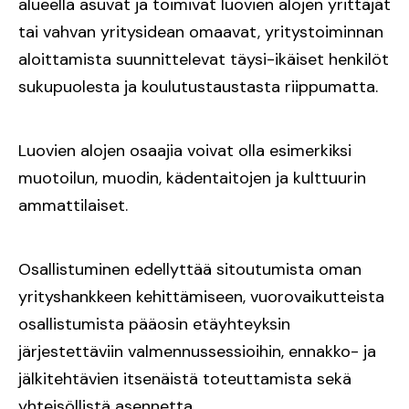
alueella asuvat ja toimivat luovien alojen yrittäjät
tai vahvan yritysidean omaavat, yritystoiminnan
aloittamista suunnittelevat täysi-ikäiset henkilöt
sukupuolesta ja koulutustaustasta riippumatta.
Luovien alojen osaajia voivat olla esimerkiksi
muotoilun, muodin, kädentaitojen ja kulttuurin
ammattilaiset.
Osallistuminen edellyttää sitoutumista oman
yrityshankkeen kehittämiseen, vuorovaikutteista
osallistumista pääosin etäyhteyksin
järjestettäviin valmennussessioihin, ennakko- ja
jälkitehtävien itsenäistä toteuttamista sekä
yhteisöllistä asennetta.