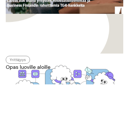
Yrittäjyys
Opas luoville aloille