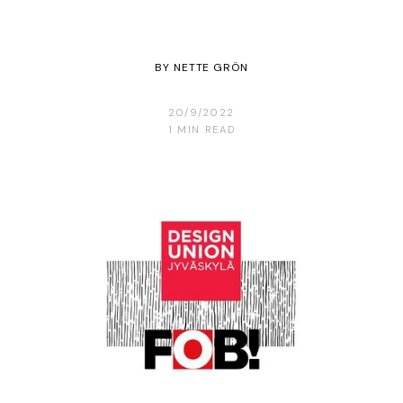
BY
NETTE GRÖN
20/9/2022
1
MIN READ