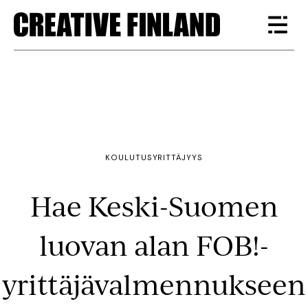
KOULUTUS
YRITTÄJYYS
Hae Keski-Suomen
luovan alan FOB!-
yrittäjävalmennukseen