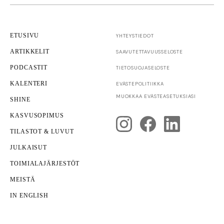
ETUSIVU
YHTEYSTIEDOT
ARTIKKELIT
SAAVUTETTAVUUS­SELOSTE
PODCASTIT
TIETOSUOJASELOSTE
KALENTERI
EVÄSTEPOLITIIKKA
Yrittäjyys
MUOKKAA EVÄSTEASETUKSIASI
SHINE
Yrityksen kuntotarkastus
KASVUSOPIMUS
TILASTOT & LUVUT
JULKAISUT
TOIMIALAJÄRJESTÖT
MEISTÄ
IN ENGLISH