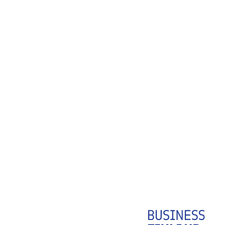
Digitalisaatio
Innovaatiot
astus
Teollisuus tarvitsee luovaa
osaamista – Business Finlandin
kampanja rakentaa
tulevaisuuden
menestystarinoita