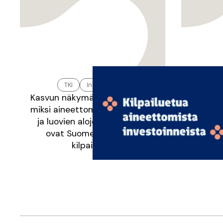
TKI
Innovaatiot
Kasvun näkymätön moottori –
Pelkkä t
miksi aineettomat investoinnit
miksi 
ja luovien alojen osaaminen
ovat Suomen seuraava
kilpailuetu