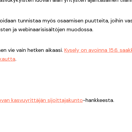
svukykyisten luovan alan yritysten ajantasainen tilan
voidaan tunnistaa myös osaamisen puutteita, joihin v
sten ja webinaarisisältöjen muodossa.
n vie vain hetken aikaasi.
Kysely on avoinna 15.6. saak
 kautta
.
van kasvuyrittäjän sijoittajakunto
-hankkeesta.