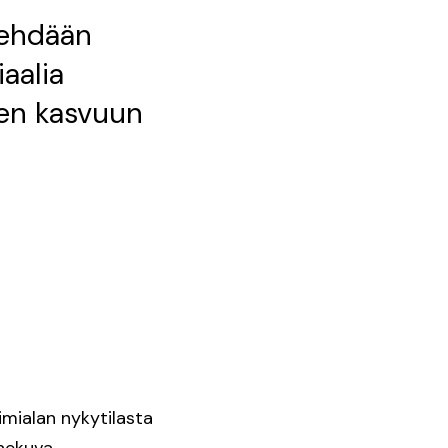
tehdään
aalia
yen kasvuun
imialan nykytilasta