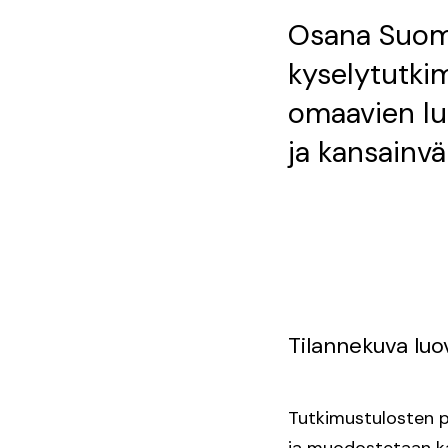
Osana Suome
kyselytutkim
omaavien luo
ja kansainvä
Tilannekuva luo
Tutkimustulosten p