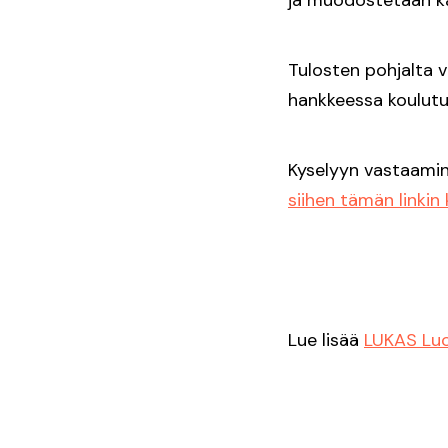
ja muodostetaan ka
Tulosten pohjalta 
hankkeessa koulutu
Kyselyyn vastaamine
siihen tämän linkin
Lue lisää
LUKAS Luo