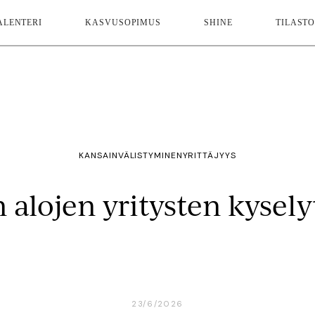
ALENTERI
KASVUSOPIMUS
SHINE
TILASTO
KANSAINVÄLISTYMINEN
YRITTÄJYYS
n alojen yritysten kyse
23/6/2026