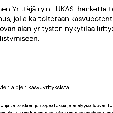
n Yrittäjä ry:n LUKAS-hanketta 
us, jolla kartoitetaan kasvupotenti
van alan yritysten nykytilaa liitt
listymiseen.
vien alojen kasvuyrityksistä
ohjalta tehdään johtopäätöksiä ja analyysiä luovan to