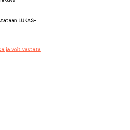
nekuva.
astataan LUKAS-
ka ja voit vastata