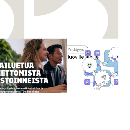
Yrittäjyys
n
Opas luoville aloille
osta
ykyä ja