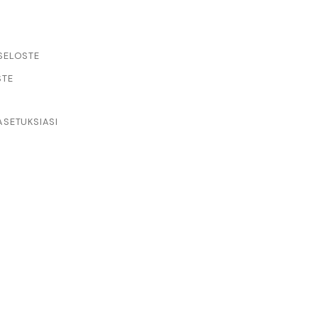
SELOSTE
STE
us
Kansainvälistyminen
Yrittäjyys
ess Finlandin Sprint-
Yrityksen kuntotark
SETUKSIASI
 nopeaa kansainvälistä
ua hakeville pienille
yrityksille