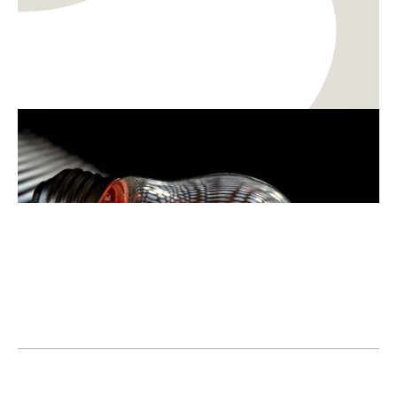
Rahoitus
Kansainvälistyminen
Business Finlandin Sprint-avustus nopeaa
kansainvälistä kasvua hakeville pienille yrityksille