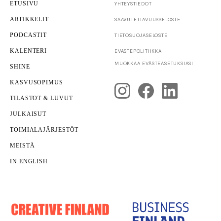
ETUSIVU
YHTEYSTIEDOT
ARTIKKELIT
SAAVUTETTAVUUS­SELOSTE
PODCASTIT
TIETOSUOJASELOSTE
KALENTERI
EVÄSTEPOLITIIKKA
Rahoitus
TKI
MUOKKAA EVÄSTEASETUKSIASI
SHINE
Business Finland käynnistää uudet rahoitushaut
luoville aloille
KASVUSOPIMUS
TILASTOT & LUVUT
JULKAISUT
TOIMIALAJÄRJESTÖT
MEISTÄ
IN ENGLISH