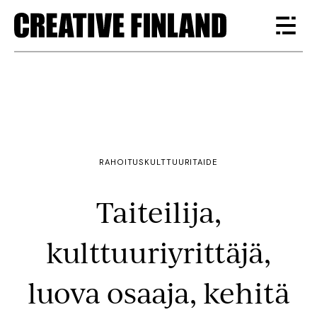
RAHOITUS
KULTTUURI
TAIDE
Taiteilija,
kulttuuriyrittäjä,
luova osaaja, kehitä