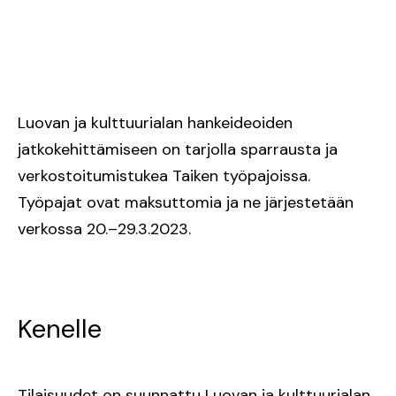
Luovan ja kulttuurialan hankeideoiden
jatkokehittämiseen on tarjolla sparrausta ja
verkostoitumistukea Taiken työpajoissa.
Työpajat ovat maksuttomia ja ne järjestetään
verkossa 20.–29.3.2023.
Kenelle
Tilaisuudet on suunnattu Luovan ja kulttuurialan