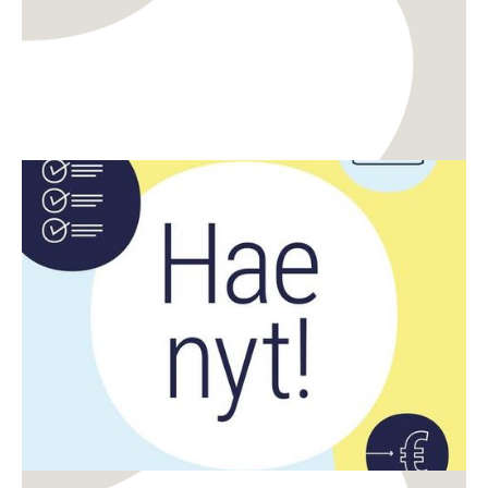
Rahoitus
Digitalisaatio
CreaDemon ja DigiDemon demoavustusten haku
on auki